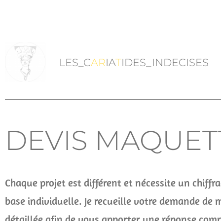
LES_C
AR
IA
T
IDES_INDECISES
DEVIS MAQUET
Chaque projet est différent et nécessite un chiffr
base individuelle. Je recueille votre demande de 
détaillée afin de vous apporter une réponse comp