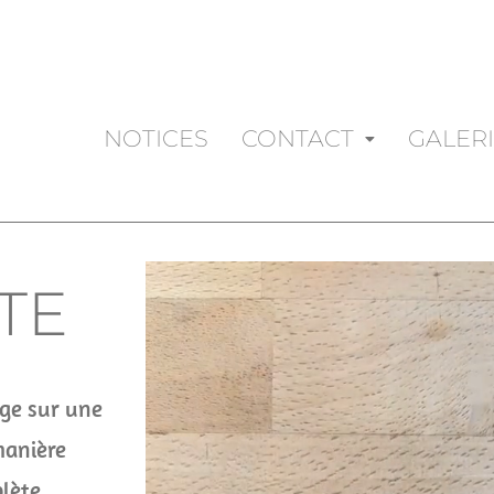
NOTICES
CONTACT
GALER
TE
age sur une
manière
lète.