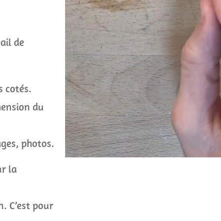
ail de
s cotés.
hension du
ages, photos.
r la
n. C’est pour